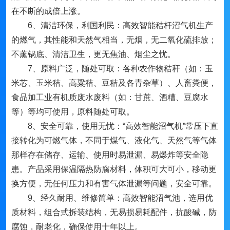
在不断的成倍上涨。
6、清洁环保，利国利民：高效智能秸杆沼气机生产
的燃气，其性能和天然气相当，无烟，无二氧化硫排放；
不薰锅底、清洁卫生，更无焦油、烟尘之忧。
7、原料广泛，随处可取：各种农作物秸秆（如：玉
米芯、玉米秸、高粱秸、豆秸及各青杂草）、人畜粪便，
食品加工业有机质废水废料（如：甘蔗、酒糟、豆腐水
等）等均可使用，原料随处可取。
8、安全可靠，使用无忧：“高效智能沼气机”常压下直
接转化为可燃气体，不同于煤气、液化气、天然气等气体
那样存在储存、运输、使用时易泄漏、易爆炸等安全隐
患。产品采用保温隔热防腐材料，体积可大可小，移动更
换方便，无任何压力和有害气体泄漏等问题，安全可靠。
9、经久耐用、维修简单：高效智能沼气池，选用优
质材料，组合式拆装结构，无易损易耗配件，抗酸碱，防
腐蚀，耐老化，确保使用十年以上。