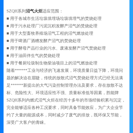
SZQH系列
沼气火炬
适应范围：
■ 用于各城市生活垃圾填埋场垃圾填埋气的焚烧处理
■ 用于污水处理厂污泥沉积发酵产沼气的焚烧处理
■ 用于大型畜牧养殖场沼气工程的沼气燃放处理
■ 用于啤酒厂酒糟发酵产沼气的焚烧处理
■ 用于酵母产品行业的污水、废液发酵产沼气焚烧处理
■ 用于油田伴生气的焚烧处理
■ 用于餐厨垃圾制生物柴油项目上的沼气燃放处理
随着******工业与经济的飞速发展，环境质量日益下降，环境问
题的解决迫在眉睫，传统的放散式沼气焚烧处理方式已经无法满
足******新提出的大气污染控制管理办法及要求，存在放散不达
标、危险性大、环境适应性不强、质量标准低等因素，胜能牌
SZQH系列内燃式沼气火炬在经历十多年的市场经验积累与沉淀，
完全能够适应各种工况要求，同时具备节能效应，为广大企业节
约了大量的能源成本，同时减少了废气的排放，既环保又节能，
深受广大客户的青睐。